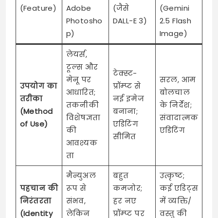
(Feature)
Adobe
(जैसे
(Gemini
Photosho
DALL-E 3)
2.5 Flash
p)
Image)
लेयर्स,
टूल्स और
टेक्स्ट-
मेनू पर
सरल, आम
उपयोग का
प्रॉम्प्ट से
आधारित;
बोलचाल
तरीका
नई इमेज
तकनीकी
के निर्देश;
(Method
बनाना;
विशेषज्ञता
संवादात्मक
of Use)
एडिटिंग
की
एडिटिंग
सीमित
आवश्यक
ता
मैन्युअल
बहुत
उत्कृष्ट;
पहचान की
रूप से
कमजोर;
कई एडिट्स
निरंतरता
संभव,
हर नए
में व्यक्ति/
(Identity
लेकिन
प्रॉम्प्ट पर
वस्तु की