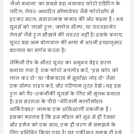
‘नैनो बनाना’ का सबसे बड़ा नवाचार फोटो एडिटिंग के
जटिल, लेयर-आधारित सॉफ्टवेयर जैसे फोटोशॉप से
हटकर सरल, संवादात्मक कमांड की ओर बढ़ना है
। अब
यूज़र्स को ‘लासो टूल’, ‘क्लोन स्टैम्प’, या ‘एडजस्टमेंट
लेयर्स’ जैसे टूल सीखने की ज़रूरत नहीं है। इसके बजाय,
यूज़र बस आम बोलचाल की भाषा में अपनी इच्छानुसार
बदलाव का वर्णन करता है।
जेमिनी ऐप के भीतर यूज़र का अनुभव बेहद सरल
बनाया गया है: एक फोटो अपलोड करें, “इस कोट को
लाल कर दो” या “बैकग्राउंड में सूर्यास्त जोड़ दो” जैसा
एक प्रॉम्प्ट टाइप करें, और परिणाम तुरंत देखें
। यह इस
टूल को गैर-तकनीकी यूज़र्स के लिए भी सुलभ बनाता
है। इस सरलता के पीछे “नेटिवली मल्टीमॉडल
आर्किटेक्चर” नामक एक शक्तिशाली तकनीक है
।
इसका मतलब है कि इस मॉडल को शुरू से ही टेक्स्ट
और इमेज को एक साथ, एक ही चरण में समझने के
लिए प्रशिक्षित किया गया है। यह एकीकृत समझ ही इसे