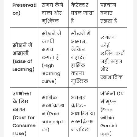
Preservati
समय लेने
कैरेक्टर
पहचान
on)
वाला और
बदल जाता
बनाए
मुश्किल
है
रखता है
सीखने में
सीखने में
लगभग
काफी
आसान,
सीखने में
कोई
समय
लेकिन
आसानी
लर्निंग कर्व
लगता है
महारत
(Ease of
नहीं; सहज
(High
हासिल
Learning)
और
learning
करना
स्वाभाविक
curve)
मुश्किल
उपभोक्ता
जेमिनी ऐप
मासिक
अक्सर
के लिए
में मुफ़्त
सब्सक्रिप्श
क्रेडिट-
लागत
(Free
न (Paid
आधारित या
(Cost for
within
subscripti
सब्सक्रिप्श
Consume
Gemini
on)
न मॉडल
r Use)
app)