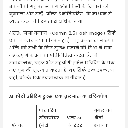
तकनीकी महारत से कम और किसी के विचारों की
गुणवत्ता और उन्हें “प्रॉम्प्ट इंजीनियरिंग” के माध्यम से
व्यक्त करने की क्षमता से अधिक होगा
।
अंततः, ‘नैनो बनाना’ (Gemini 2.5 Flash Image) सिर्फ
एक मज़ेदार नया फीचर नहीं है। यह उन्नत रचनात्मक
शक्ति को सभी के लिए सुलभ बनाने की दिशा में एक
महत्वपूर्ण कदम का प्रतिनिधित्व करता है, जो
संवादात्मक, सहज और सहयोगी इमेज एडिटिंग के एक
नए युग की शुरुआत करता है। यह सिर्फ एक उपकरण
नहीं, बल्कि एक रचनात्मक भागीदार है
।
AI फोटो एडिटिंग टूल्स: एक तुलनात्मक दृष्टिकोण
पारंपरिक
गूगल का
सॉफ्टवेयर
अन्य AI
‘नैनो
फ़ीचर
(जैसे
जेनरेटर
बनाना’