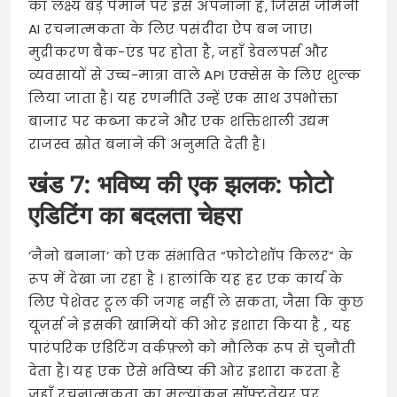
का लक्ष्य बड़े पैमाने पर इसे अपनाना है, जिससे जेमिनी
AI रचनात्मकता के लिए पसंदीदा ऐप बन जाए।
मुद्रीकरण बैक-एंड पर होता है, जहाँ डेवलपर्स और
व्यवसायों से उच्च-मात्रा वाले API एक्सेस के लिए शुल्क
लिया जाता है। यह रणनीति उन्हें एक साथ उपभोक्ता
बाजार पर कब्जा करने और एक शक्तिशाली उद्यम
राजस्व स्रोत बनाने की अनुमति देती है।
खंड 7: भविष्य की एक झलक: फोटो
एडिटिंग का बदलता चेहरा
‘नैनो बनाना’ को एक संभावित “फोटोशॉप किलर” के
रूप में देखा जा रहा है
। हालांकि यह हर एक कार्य के
लिए पेशेवर टूल की जगह नहीं ले सकता, जैसा कि कुछ
यूज़र्स ने इसकी खामियों की ओर इशारा किया है
, यह
पारंपरिक एडिटिंग वर्कफ़्लो को मौलिक रूप से चुनौती
देता है। यह एक ऐसे भविष्य की ओर इशारा करता है
जहाँ रचनात्मकता का मूल्यांकन सॉफ्टवेयर पर