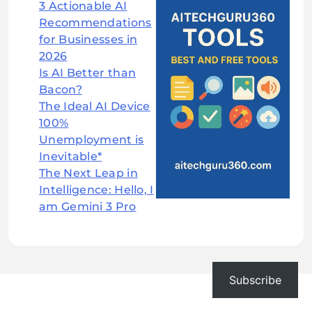
3 Actionable AI
Recommendations
for Businesses in
2026
Is AI Better than
Bacon?
The Ideal AI Device
100%
Unemployment is
Inevitable*
The Next Leap in
Intelligence: Hello, I
am Gemini 3 Pro
Subscribe