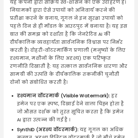
यह कंपनी द्वारा सक्रिय स्व-शासन का एक उदाहरण है।
नियामकों द्वारा ऐसे उपायों को अनिवार्य करने की
प्रतीक्षा करने के बजाय, गूगल ने इन सुरक्षा उपायों को
पहले दिन से ही मॉडल के आउटपुट में बनाया है। यह इस
बात की समझ को दर्शाता है कि जेनरेटिव AI की
दीर्घकालिक व्यवहार्यता सार्वजनिक विश्वास पर निर्भर
करती है। दोहरी-वॉटरमार्किंग प्रणाली (मनुष्यों के लिए
दृश्यमान, मशीनों के लिए अदृश्य) एक परिष्कृत
रणनीति दिखाती है: यह तत्काल सार्वजनिक धारणा और
सामग्री की उत्पत्ति के दीर्घकालिक तकनीकी चुनौती
दोनों को संबोधित करती है।
दृश्यमान वॉटरमार्क (Visible Watermark):
हर
इमेज पर एक स्पष्ट, दिखाई देने वाला चिह्न होता है
जो औसत दर्शक को तुरंत सूचित करता है कि इमेज
AI द्वारा उत्पन्न की गई है ।
SynthID (अदृश्य वॉटरमार्क):
यह गूगल का अधिक
मज़बूत, अदृश्य डिजिटल वॉटरमार्क है जो सीधे इमेज