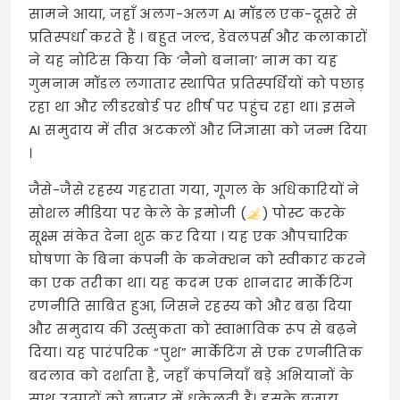
सामने आया, जहाँ अलग-अलग AI मॉडल एक-दूसरे से
प्रतिस्पर्धा करते हैं
। बहुत जल्द, डेवलपर्स और कलाकारों
ने यह नोटिस किया कि ‘नैनो बनाना’ नाम का यह
गुमनाम मॉडल लगातार स्थापित प्रतिस्पर्धियों को पछाड़
रहा था और लीडरबोर्ड पर शीर्ष पर पहुंच रहा था। इसने
AI समुदाय में तीव्र अटकलों और जिज्ञासा को जन्म दिया
।
जैसे-जैसे रहस्य गहराता गया, गूगल के अधिकारियों ने
सोशल मीडिया पर केले के इमोजी (
) पोस्ट करके
सूक्ष्म संकेत देना शुरू कर दिया
। यह एक औपचारिक
घोषणा के बिना कंपनी के कनेक्शन को स्वीकार करने
का एक तरीका था। यह कदम एक शानदार मार्केटिंग
रणनीति साबित हुआ, जिसने रहस्य को और बढ़ा दिया
और समुदाय की उत्सुकता को स्वाभाविक रूप से बढ़ने
दिया। यह पारंपरिक “पुश” मार्केटिंग से एक रणनीतिक
बदलाव को दर्शाता है, जहाँ कंपनियाँ बड़े अभियानों के
साथ उत्पादों को बाज़ार में धकेलती हैं। इसके बजाय,