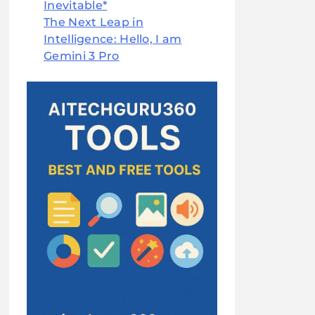
Inevitable*
The Next Leap in
Intelligence: Hello, I am
Gemini 3 Pro