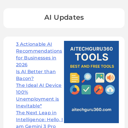
AI Updates
3 Actionable AI
Recommendations
for Businesses in
2026
Is AI Better than
Bacon?
The Ideal AI Device
100%
Unemployment is
Inevitable*
The Next Leap in
Intelligence: Hello, I
am Gemini 3 Pro