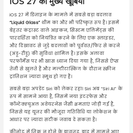
iOS 27 की मुख्य खूबियां
iOS 27 में डिज़ाइन के मामले में सबसे बड़ा बदलाव
“Liquid Glass”
थीम का और भी परिष्कृत रूप है। इसमें
बेहतर कंट्रास्ट वाले आइकन, सिस्टम एलिमेंट्स की
पारदर्शिता को नियंत्रित करने के लिए एक स्लाइडर,
और दिखावट से जुड़े बदलावों को पूर्ववत/फिर से करने
(अंडू-रीडू) की सुविधा शामिल है। इसके अलावा
परफॉर्मेंस पर भी खास ध्यान दिया गया है, जिससे ऐप्स
तेज़ी से खुलते हैं और मल्टीटास्किंग के दौरान स्क्रीन
ट्रांज़िशन ज़्यादा स्मूथ हो गए हैं।
सबसे बड़ा अपडेट Siri को लेकर रहा। Siri अब “Siri AI” के
रूप में सामने आया है, जिसमें नया इंटरफेस और
कॉन्टेक्स्चुअल अवेयरनेस जैसी क्षमताएं जोड़ी गई हैं,
जिससे यह यूज़र की मौजूदा गतिविधि या लोकेशन के
आधार पर ज़्यादा सटीक जवाब दे सकता है।
कीनोट में जिक्र न होने के बावजूद, बाद में सामने आए