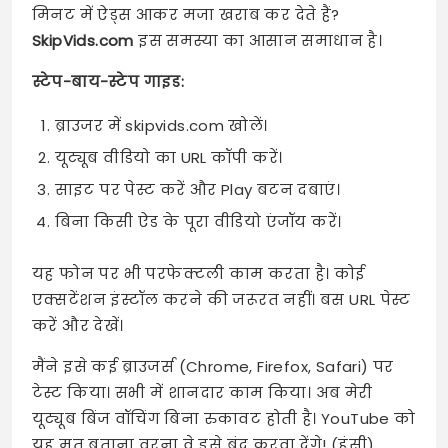
मिनट में ऐड्स आकर मजा खराब कर देते हैं?
SkipVids.com
इस समस्या का आसान समाधान है।
स्टेप-बाय-स्टेप गाइड:
ब्राउजर में skipvids.com खोलें।
यूट्यूब वीडियो का URL कॉपी करें।
साइट पर पेस्ट करें और Play बटन दबाएं।
बिना किसी ऐड के पूरा वीडियो एंजॉय करें।
यह फोन पर भी परफेक्टली काम करता है। कोई
एक्सटेंशन इंस्टॉल करने की जरूरत नहीं। बस URL पेस्ट
करें और देखें।
मैंने इसे कई ब्राउजर्स (Chrome, Firefox, Safari) पर
टेस्ट किया। सभी में शानदार काम किया। अब मेरी
यूट्यूब बिंज वॉचिंग बिना रुकावट होती है। YouTube को
यह मत बताना वरना वे इसे बंद करवा देंगे! (हंसी)