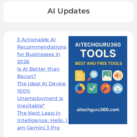
AI Updates
3 Actionable AI
Recommendations
for Businesses in
2026
Is AI Better than
Bacon?
The Ideal AI Device
100%
Unemployment is
Inevitable*
The Next Leap in
Intelligence: Hello, I
am Gemini 3 Pro