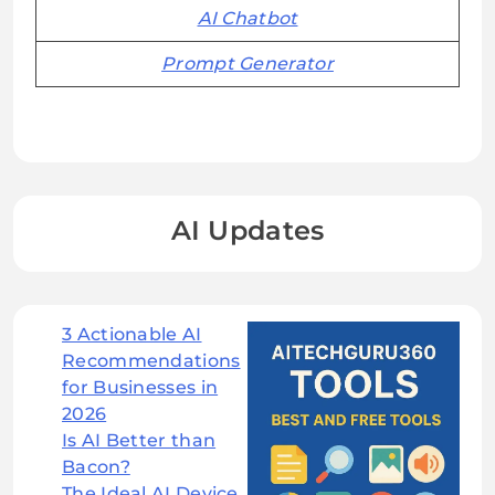
AI Chatbot
Prompt Generator
AI Updates
3 Actionable AI
Recommendations
for Businesses in
2026
Is AI Better than
Bacon?
The Ideal AI Device