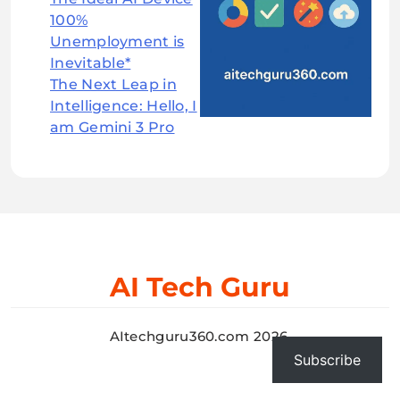
100%
Unemployment is
Inevitable*
The Next Leap in
Intelligence: Hello, I
am Gemini 3 Pro
AI Tech Guru
AItechguru360.com 2026.
Subscribe