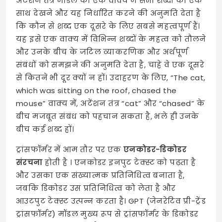
अटेंशन तंत्र मॉडल को एक वाक्य में सभी शब्दों को एक
साथ देखने और यह निर्धारित करने की अनुमति देता है
कि कौन से शब्द एक दूसरे के लिए सबसे महत्वपूर्ण हैं।
यह इसे एक वाक्य में विभिन्न शब्दों के महत्व को तौलने
और उनके बीच के जटिल व्याकरणिक और अर्थपूर्ण
संबंधों को समझने की अनुमति देता है, चाहे वे एक दूसरे
से कितने भी दूर क्यों न हों। उदाहरण के लिए, “The cat,
which was sitting on the roof, chased the
mouse” वाक्य में, अटेंशन तंत्र “cat” और “chased” के
बीच मजबूत संबंध को पहचान सकता है, भले ही उनके
बीच कई शब्द हों।
ट्रांसफॉर्मर में आम तौर पर एक
एनकोडर-डिकोडर
संरचना
होती है
। एनकोडर इनपुट टेक्स्ट को पढ़ता है
और उसका एक संख्यात्मक प्रतिनिधित्व बनाता है,
जबकि डिकोडर उस प्रतिनिधित्व को लेता है और
आउटपुट टेक्स्ट उत्पन्न करता है। GPT (जेनरेटिव प्री-ट्रेंड
ट्रांसफॉर्मर) मॉडल मुख्य रूप से ट्रांसफॉर्मर के डिकोडर