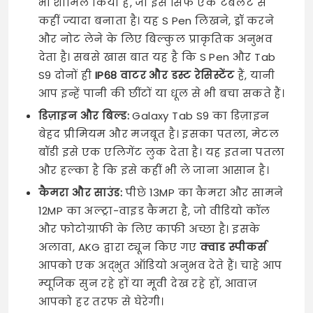
भी शामिल किया है, जो इसे सिर्फ एक टैबलेट से
कहीं ज्यादा बनाता है। यह S Pen लिखने, ड्रॉ करने
और नोट लेने के लिए बिल्कुल प्राकृतिक अनुभव
देता है। सबसे खास बात यह है कि S Pen और Tab
S9 दोनों ही
IP68 वाटर और डस्ट रेसिस्टेंट
हैं, यानी
आप इन्हें पानी की छींटों या धूल से भी बचा सकते हैं।
डिज़ाइन और बिल्ड:
Galaxy Tab S9 का डिज़ाइन
बेहद प्रीमियम और मजबूत है। इसका पतला, मेटल
बॉडी इसे एक एलिगेंट लुक देता है। यह इतना पतला
और हल्का है कि इसे कहीं भी ले जाना आसान है।
कैमरा और साउंड:
पीछे 13MP का कैमरा और सामने
12MP का अल्ट्रा-वाइड कैमरा है, जो वीडियो कॉल
और फोटोग्राफी के लिए काफी अच्छा है। इसके
अलावा, AKG द्वारा ट्यून किए गए
क्वाड स्पीकर्स
आपको एक अद्भुत ऑडियो अनुभव देते हैं। चाहे आप
म्यूजिक सुन रहे हों या मूवी देख रहे हों, आवाज़
आपको हर तरफ से घेरेगी।