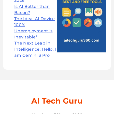
2026
Is AI Better than
Bacon?
The Ideal AI Device
100%
Unemployment is
Inevitable*
The Next Leap in
Intelligence: Hello, I
am Gemini 3 Pro
AI Tech Guru