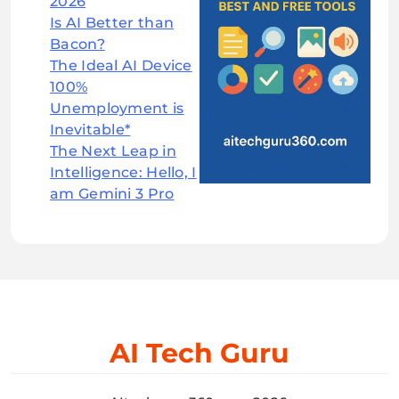
2026
Is AI Better than
Bacon?
The Ideal AI Device
100%
Unemployment is
Inevitable*
The Next Leap in
Intelligence: Hello, I
am Gemini 3 Pro
AI Tech Guru